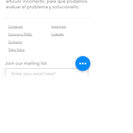
artículo incorrecto, para que podamos
evaluar el problema y solucionarlo.
Comercio
Instagram
Conoce a TIAEL
LinkedIn
Contacto
Tribu Vibra
Join our mailing list
Subscribe Now
Políticas de la tienda
Términos y condiciones
Condiciones