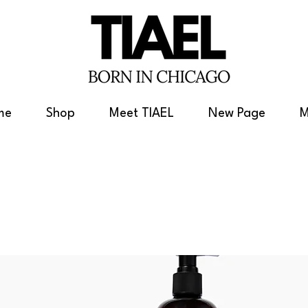
me
Shop
Meet TIAEL
New Page
M