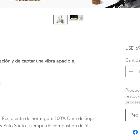
USD 69
Cantid
ción y de captar una vibra apacible.
z
Product
restock
process
Pedi
: Recipiente de hormigón. 100% Cera de Soja,
e y Palo Santo. Tiempo de combustión de 55