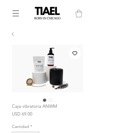
Caja vibratoria ANWM
Precio
USD 69.00
Cantidad
*